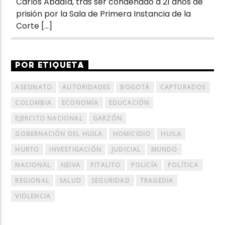
Carlos Abadía, tras ser condenado a 21 años de
prisión por la Sala de Primera Instancia de la
Corte […]
POR ETIQUETA
ASESINATO
AUTORIDADES
BOGOTÁ
CAPTURADOS
COLOMBIA
ECONOMÍA
EDUCACIÓN
EJERCITO NACIONAL
GARZÓN
GOBERNACIÓN DEL HUILA
HOMICIDIO
HUILA
HURTO
INVESTIGACIÓN
JUDICIAL
MUNDO
NACIONAL
NEIVA
PITALITO
POLICÍA
POLÍTICA
REGIONAL
SALUD
SEGURIDAD
TRAGEDIA
VIOLENCIA