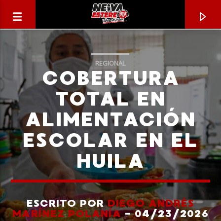
REGIONAL
COBERTURA
TOTAL EN
ALIMENTACIÓN
ESCOLAR EN EL
HUILA
CANCIÓN ACTUAL
TÍTULO
ESCRITO POR
DIEGO ANDRÉS
MARÍNEZ POLANÍA
- 04/23/2026
ARTISTA