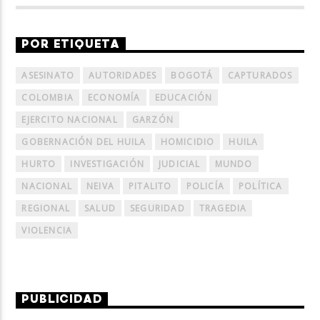
POR ETIQUETA
ASESINATO
AUTORIDADES
BOGOTÁ
CAPTURADOS
COLOMBIA
ECONOMÍA
EDUCACIÓN
EJERCITO NACIONAL
GARZÓN
GOBERNACIÓN DEL HUILA
HOMICIDIO
HUILA
HURTO
INVESTIGACIÓN
JUDICIAL
MUNDO
NACIONAL
NEIVA
PITALITO
POLICÍA
POLÍTICA
REGIONAL
SALUD
SEGURIDAD
TRAGEDIA
VIOLENCIA
PUBLICIDAD