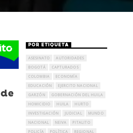
POR ETIQUETA
ASESINATO
AUTORIDADES
BOGOTÁ
CAPTURADOS
COLOMBIA
ECONOMÍA
EDUCACIÓN
EJERCITO NACIONAL
 de
GARZÓN
GOBERNACIÓN DEL HUILA
HOMICIDIO
HUILA
HURTO
INVESTIGACIÓN
JUDICIAL
MUNDO
NACIONAL
NEIVA
PITALITO
POLICÍA
POLÍTICA
REGIONAL