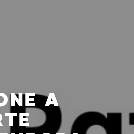
ONE A
RTE