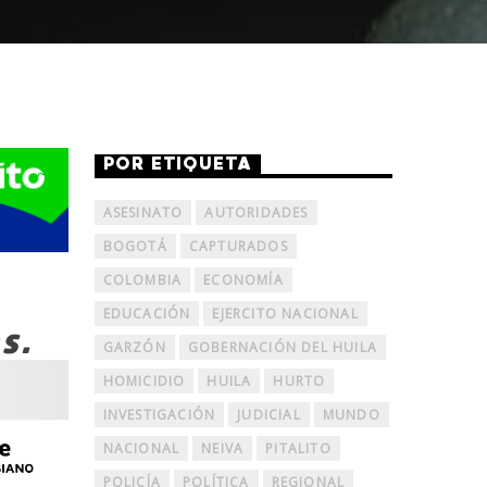
POR ETIQUETA
ASESINATO
AUTORIDADES
BOGOTÁ
CAPTURADOS
COLOMBIA
ECONOMÍA
EDUCACIÓN
EJERCITO NACIONAL
s.
GARZÓN
GOBERNACIÓN DEL HUILA
HOMICIDIO
HUILA
HURTO
INVESTIGACIÓN
JUDICIAL
MUNDO
NACIONAL
NEIVA
PITALITO
POLICÍA
POLÍTICA
REGIONAL