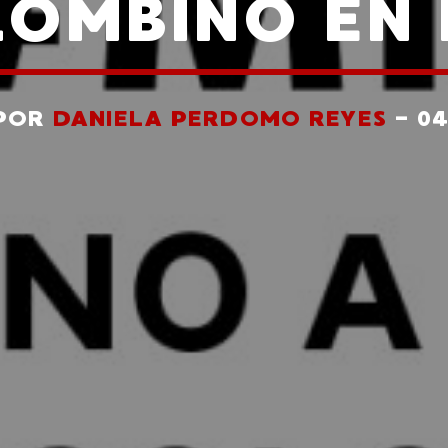
OMBINO EN
 POR
DANIELA PERDOMO REYES
- 0