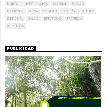
HURTO
INVESTIGACIÓN
JUDICIAL
MUNDO
NACIONAL
NEIVA
PITALITO
POLICÍA
POLÍTICA
REGIONAL
SALUD
SEGURIDAD
TRAGEDIA
VIOLENCIA
PUBLICIDAD