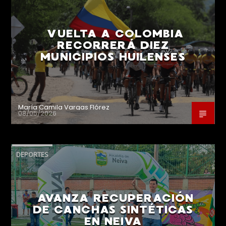
VUELTA A COLOMBIA
RECORRERÁ DIEZ
MUNICIPIOS HUILENSES
María Camila Vargas Flórez
08/05/2026
DEPORTES
AVANZA RECUPERACIÓN
DE CANCHAS SINTÉTICAS
EN NEIVA