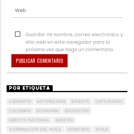
Guardar mi nombre, correo electrónico y
sitio web en este navegador para la
próxima vez que haga un comentario.
POR ETIQUETA
ASESINATO
AUTORIDADES
BOGOTÁ
CAPTURADOS
COLOMBIA
ECONOMÍA
EDUCACIÓN
EJERCITO NACIONAL
GARZÓN
GOBERNACIÓN DEL HUILA
HOMICIDIO
HUILA