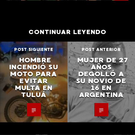
CONTINUAR LEYENDO
POST SIGUIENTE
POST ANTERIOR
HOMBRE
MUJER DE 27
INCENDIÓ SU
AÑOS
MOTO PARA
DEGOLLÓ A
EVITAR
SU NOVIO DE
MULTA EN
16 EN
TULUÁ
ARGENTINA