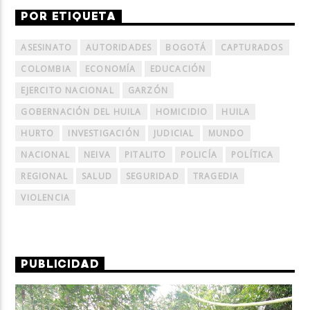
POR ETIQUETA
ASESINATO
AUTORIDADES
BOGOTÁ
CAPTURADOS
COLOMBIA
ECONOMÍA
EDUCACIÓN
EJERCITO NACIONAL
GARZÓN
GOBERNACIÓN DEL HUILA
HOMICIDIO
HUILA
HURTO
INVESTIGACIÓN
JUDICIAL
MUNDO
NACIONAL
NEIVA
PITALITO
POLICÍA
POLÍTICA
REGIONAL
SALUD
SEGURIDAD
TRAGEDIA
VIOLENCIA
PUBLICIDAD