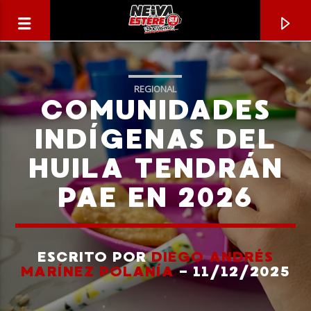
REGIONAL
COMUNIDADES
INDÍGENAS DEL
HUILA TENDRÁN
PAE EN 2026
ESCRITO POR
DIEGO ANDRÉS
CANCIÓN ACTUAL
MARÍNEZ POLANÍA
- 11/12/2025
TÍTULO
ARTISTA