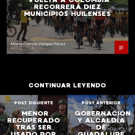
RECORRERÁ DIEZ
MUNICIPIOS HUILENSES
María Camila Vargas Flórez
08/05/2026
CONTINUAR LEYENDO
POST SIGUIENTE
POST ANTERIOR
MENOR
GOBERNACIÓN
RECUPERADO
Y ALCALDÍA
TRAS SER
DE
USADO POR
GUADALUPE