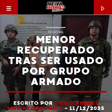
REGIONAL
MENOR
RECUPERADO
TRAS SER USADO
POR GRUPO
ARMADO
CANCIÓN ACTUAL
TÍTULO
ESCRITO POR
DIEGO ANDRÉS
MARÍNEZ POLANÍA
- 11/12/2025
ARTISTA