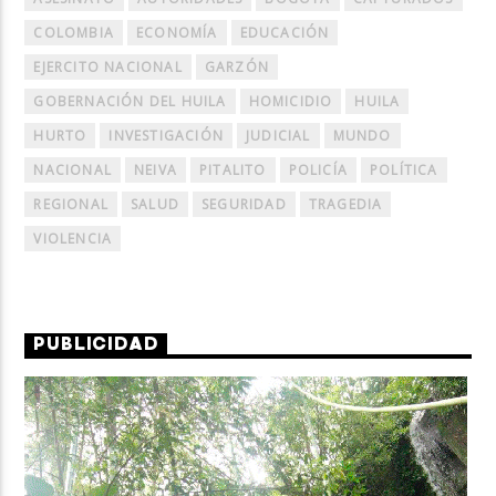
COLOMBIA
ECONOMÍA
EDUCACIÓN
EJERCITO NACIONAL
GARZÓN
GOBERNACIÓN DEL HUILA
HOMICIDIO
HUILA
HURTO
INVESTIGACIÓN
JUDICIAL
MUNDO
NACIONAL
NEIVA
PITALITO
POLICÍA
POLÍTICA
REGIONAL
SALUD
SEGURIDAD
TRAGEDIA
VIOLENCIA
PUBLICIDAD