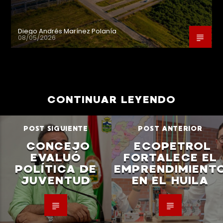
Diego Andrés Marínez Polanía
08/05/2026
CONTINUAR LEYENDO
POST SIGUIENTE
POST ANTERIOR
CONCEJO
ECOPETROL
EVALUÓ
FORTALECE EL
POLÍTICA DE
EMPRENDIMIENT
JUVENTUD
EN EL HUILA