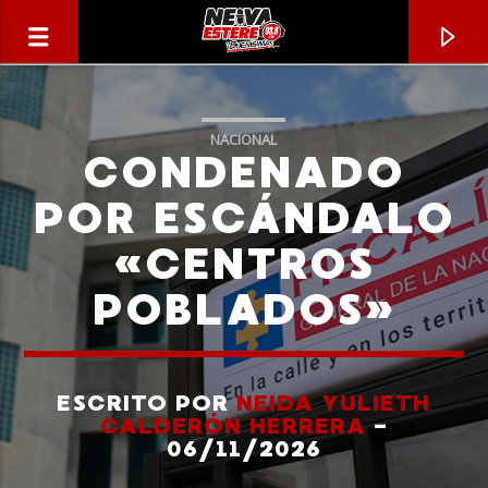
NACIONAL
CONDENADO
POR ESCÁNDALO
«CENTROS
POBLADOS»
ESCRITO POR
NEIDA YULIETH
CANCIÓN ACTUAL
CALDERÓN HERRERA
-
TÍTULO
06/11/2026
ARTISTA