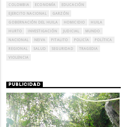
COLOMBIA
ECONOMÍA
EDUCACIÓN
EJERCITO NACIONAL
GARZÓN
GOBERNACIÓN DEL HUILA
HOMICIDIO
HUILA
HURTO
INVESTIGACIÓN
JUDICIAL
MUNDO
NACIONAL
NEIVA
PITALITO
POLICÍA
POLÍTICA
REGIONAL
SALUD
SEGURIDAD
TRAGEDIA
VIOLENCIA
PUBLICIDAD