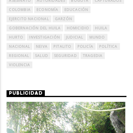
ASESINATO
AUTORIDADES
BOGOTÁ
CAPTURADOS
COLOMBIA
ECONOMÍA
EDUCACIÓN
EJERCITO NACIONAL
GARZÓN
GOBERNACIÓN DEL HUILA
HOMICIDIO
HUILA
HURTO
INVESTIGACIÓN
JUDICIAL
MUNDO
NACIONAL
NEIVA
PITALITO
POLICÍA
POLÍTICA
REGIONAL
SALUD
SEGURIDAD
TRAGEDIA
VIOLENCIA
PUBLICIDAD