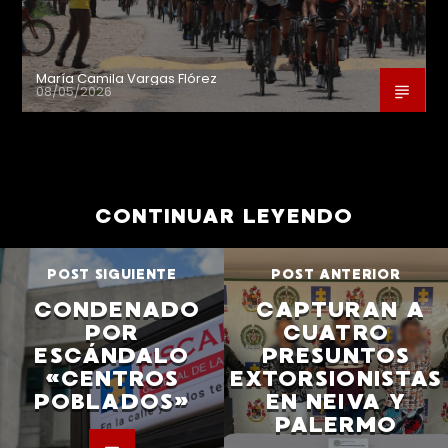
María Camila Vargas Flórez
08/05/2026
CONTINUAR LEYENDO
POST SIGUIENTE
POST ANTERIOR
CONDENADO
CAPTURAN A
POR
CUATRO
ESCÁNDALO
PRESUNTOS
«CENTROS
EXTORSIONISTAS
POBLADOS»
EN NEIVA Y
PALERMO