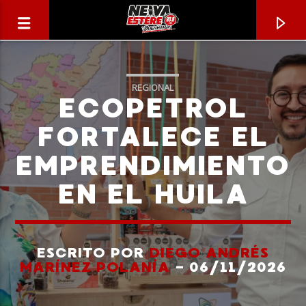
REGIONAL
ECOPETROL
FORTALECE EL
EMPRENDIMIENTO
EN EL HUILA
ESCRITO POR
DIEGO ANDRÉS
CANCIÓN ACTUAL
MARÍNEZ POLANÍA
- 06/11/2026
TÍTULO
ARTISTA