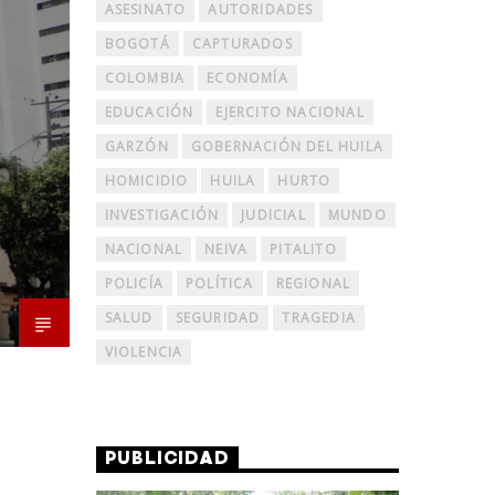
ASESINATO
AUTORIDADES
BOGOTÁ
CAPTURADOS
COLOMBIA
ECONOMÍA
EDUCACIÓN
EJERCITO NACIONAL
GARZÓN
GOBERNACIÓN DEL HUILA
HOMICIDIO
HUILA
HURTO
INVESTIGACIÓN
JUDICIAL
MUNDO
NACIONAL
NEIVA
PITALITO
POLICÍA
POLÍTICA
REGIONAL
SALUD
SEGURIDAD
TRAGEDIA
VIOLENCIA
PUBLICIDAD