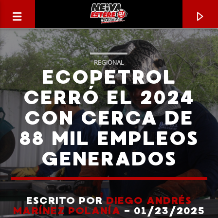
REGIONAL
ECOPETROL
CERRÓ EL 2024
CON CERCA DE
88 MIL EMPLEOS
GENERADOS
CANCIÓN ACTUAL
TÍTULO
ESCRITO POR
DIEGO ANDRÉS
MARÍNEZ POLANÍA
- 01/23/2025
ARTISTA