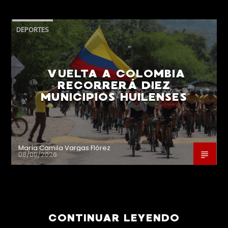
DEPORTES
VUELTA A COLOMBIA
RECORRERÁ DIEZ
MUNICIPIOS HUILENSES
María Camila Vargas Flórez
08/05/2026
CONTINUAR LEYENDO