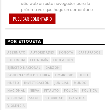
sitio web en este navegador para la
próxima vez que haga un comentario.
POR ETIQUETA
ASESINATO
AUTORIDADES
BOGOTÁ
CAPTURADOS
COLOMBIA
ECONOMÍA
EDUCACIÓN
EJERCITO NACIONAL
GARZÓN
GOBERNACIÓN DEL HUILA
HOMICIDIO
HUILA
HURTO
INVESTIGACIÓN
JUDICIAL
MUNDO
NACIONAL
NEIVA
PITALITO
POLICÍA
POLÍTICA
REGIONAL
SALUD
SEGURIDAD
TRAGEDIA
VIOLENCIA