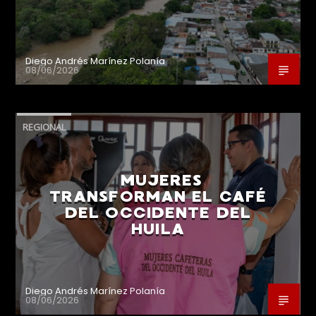
Diego Andrés Marínez Polanía
08/06/2026
REGIONAL
MUJERES
TRANSFORMAN EL CAFÉ
DEL OCCIDENTE DEL
HUILA
Diego Andrés Marínez Polanía
08/06/2026