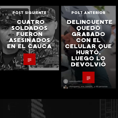
POST SIGUIENTE
POST ANTERIOR
CUATRO
DELINCUENTE
SOLDADOS
QUEDÓ
FUERON
GRABADO
ASESINADOS
CON EL
EN EL CAUCA
CELULAR QUE
HURTÓ,
LUEGO LO
DEVOLVIÓ