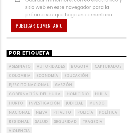
sitio web en este navegador para la
próxima vez que haga un comentario.
POR ETIQUETA
ASESINATO
AUTORIDADES
BOGOTÁ
CAPTURADOS
COLOMBIA
ECONOMÍA
EDUCACIÓN
EJERCITO NACIONAL
GARZÓN
GOBERNACIÓN DEL HUILA
HOMICIDIO
HUILA
HURTO
INVESTIGACIÓN
JUDICIAL
MUNDO
NACIONAL
NEIVA
PITALITO
POLICÍA
POLÍTICA
REGIONAL
SALUD
SEGURIDAD
TRAGEDIA
VIOLENCIA