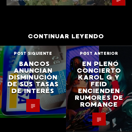
CONTINUAR LEYENDO
POST SIGUIENTE
POST ANTERIOR
BANCOS
EN PLENO
ANUNCIAN
CONCIERTO
DISMINUCIÓN
KAROL G Y
DE SUS TASAS
FEID
DE INTERÉS
ENCIENDEN
RUMORES DE
ROMANCE