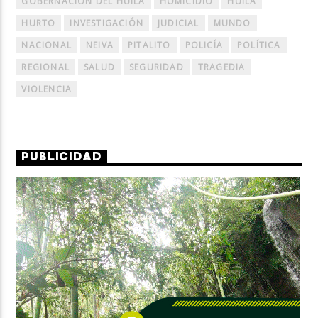
GOBERNACIÓN DEL HUILA
HOMICIDIO
HUILA
HURTO
INVESTIGACIÓN
JUDICIAL
MUNDO
NACIONAL
NEIVA
PITALITO
POLICÍA
POLÍTICA
REGIONAL
SALUD
SEGURIDAD
TRAGEDIA
VIOLENCIA
PUBLICIDAD