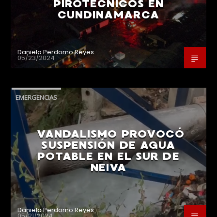
PIROTÉCNICOS EN
CUNDINAMARCA
Daniela Perdomo Reyes
05/23/2024
EMERGENCIAS
VANDALISMO PROVOCÓ
SUSPENSIÓN DE AGUA
POTABLE EN EL SUR DE
NEIVA
Daniela Perdomo Reyes
05/21/2024