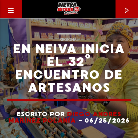
REGIONAL
EN NEIVA INICIA
EL 32°
ENCUENTRO DE
ARTESANOS
ESCRITO POR
DIEGO ANDRÉS
CANCIÓN ACTUAL
MARÍNEZ POLANÍA
- 06/25/2026
TÍTULO
ARTISTA