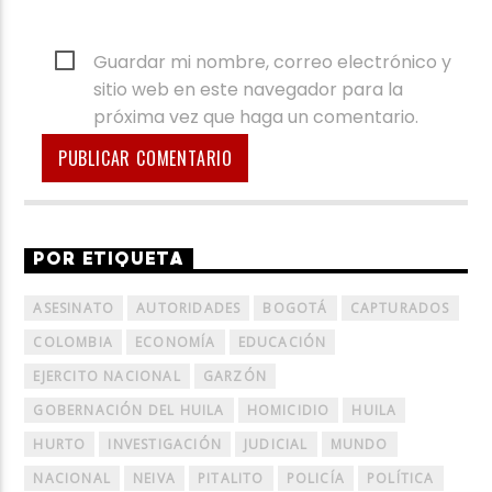
Guardar mi nombre, correo electrónico y
sitio web en este navegador para la
próxima vez que haga un comentario.
POR ETIQUETA
ASESINATO
AUTORIDADES
BOGOTÁ
CAPTURADOS
COLOMBIA
ECONOMÍA
EDUCACIÓN
EJERCITO NACIONAL
GARZÓN
GOBERNACIÓN DEL HUILA
HOMICIDIO
HUILA
HURTO
INVESTIGACIÓN
JUDICIAL
MUNDO
NACIONAL
NEIVA
PITALITO
POLICÍA
POLÍTICA