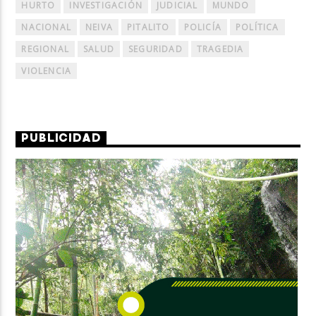
HURTO
INVESTIGACIÓN
JUDICIAL
MUNDO
NACIONAL
NEIVA
PITALITO
POLICÍA
POLÍTICA
REGIONAL
SALUD
SEGURIDAD
TRAGEDIA
VIOLENCIA
PUBLICIDAD