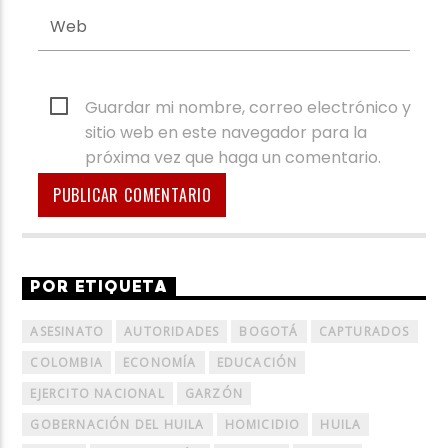
Guardar mi nombre, correo electrónico y
sitio web en este navegador para la
próxima vez que haga un comentario.
POR ETIQUETA
ASESINATO
AUTORIDADES
BOGOTÁ
CAPTURADOS
COLOMBIA
ECONOMÍA
EDUCACIÓN
EJERCITO NACIONAL
GARZÓN
GOBERNACIÓN DEL HUILA
HOMICIDIO
HUILA