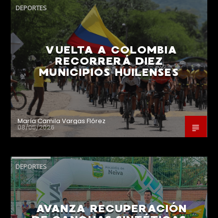
DEPORTES
VUELTA A COLOMBIA
RECORRERÁ DIEZ
MUNICIPIOS HUILENSES
María Camila Vargas Flórez
08/05/2026
DEPORTES
AVANZA RECUPERACIÓN