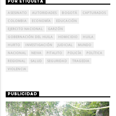
POR ETIQUETA
ASESINATO
AUTORIDADES
BOGOTÁ
CAPTURADOS
COLOMBIA
ECONOMÍA
EDUCACIÓN
EJERCITO NACIONAL
GARZÓN
GOBERNACIÓN DEL HUILA
HOMICIDIO
HUILA
HURTO
INVESTIGACIÓN
JUDICIAL
MUNDO
NACIONAL
NEIVA
PITALITO
POLICÍA
POLÍTICA
REGIONAL
SALUD
SEGURIDAD
TRAGEDIA
VIOLENCIA
PUBLICIDAD