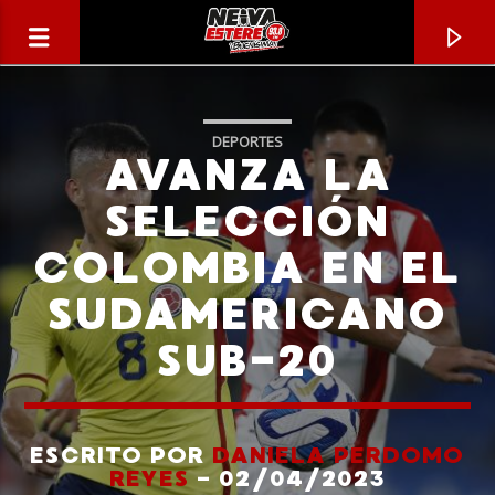
DEPORTES
AVANZA LA
SELECCIÓN
COLOMBIA EN EL
SUDAMERICANO
SUB-20
CANCIÓN ACTUAL
TÍTULO
ESCRITO POR
DANIELA PERDOMO
REYES
- 02/04/2023
ARTISTA