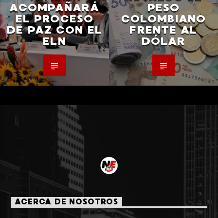
ACOMPAÑARÁ
PESO
EL PROCESO
COLOMBIANO
DE PAZ CON EL
FRENTE AL
ELN
DÓLAR
ACERCA DE NOSOTROS