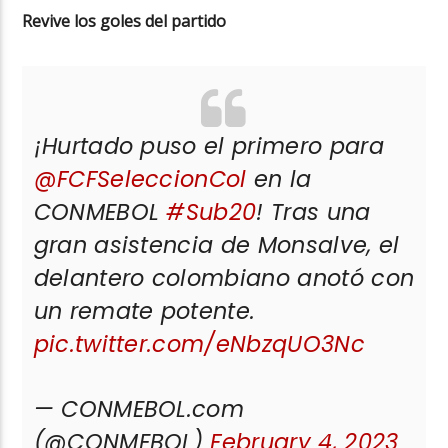
Revive los goles del partido
¡Hurtado puso el primero para
@FCFSeleccionCol
en la
CONMEBOL
#Sub20
! Tras una
gran asistencia de Monsalve, el
delantero colombiano anotó con
un remate potente.
pic.twitter.com/eNbzqUO3Nc
— CONMEBOL.com
(@CONMEBOL)
February 4, 2023