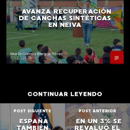
AVANZA RECUPERACIÓN
DE CANCHAS SINTÉTICAS
EN NEIVA
María Camila Vargas Flórez
07/27/2026
CONTINUAR LEYENDO
POST SIGUIENTE
POST ANTERIOR
ESPAÑA
EN UN 3% SE
TAMBIÉN
REVALUÓ EL