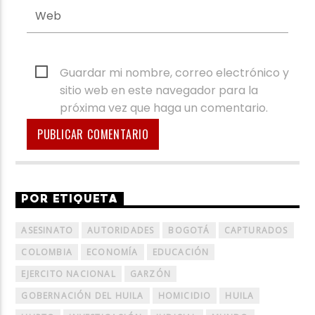
Guardar mi nombre, correo electrónico y
sitio web en este navegador para la
próxima vez que haga un comentario.
POR ETIQUETA
ASESINATO
AUTORIDADES
BOGOTÁ
CAPTURADOS
COLOMBIA
ECONOMÍA
EDUCACIÓN
EJERCITO NACIONAL
GARZÓN
GOBERNACIÓN DEL HUILA
HOMICIDIO
HUILA