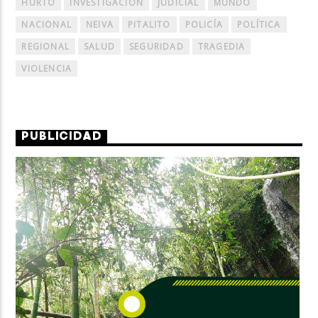
HURTO
INVESTIGACIÓN
JUDICIAL
MUNDO
NACIONAL
NEIVA
PITALITO
POLICÍA
POLÍTICA
REGIONAL
SALUD
SEGURIDAD
TRAGEDIA
VIOLENCIA
PUBLICIDAD