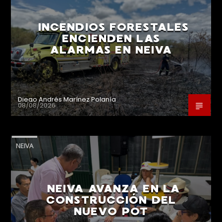
INCENDIOS FORESTALES
ENCIENDEN LAS
ALARMAS EN NEIVA
Diego Andrés Marínez Polanía
08/08/2026
NEIVA
NEIVA AVANZA EN LA
CONSTRUCCIÓN DEL
NUEVO POT