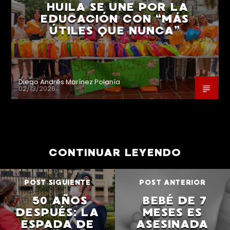
HUILA SE UNE POR LA
EDUCACIÓN CON “MÁS
ÚTILES QUE NUNCA”
Diego Andrés Marínez Polanía
02/13/2026
CONTINUAR LEYENDO
POST SIGUIENTE
POST ANTERIOR
50 AÑOS
BEBÉ DE 7
DESPUÉS: LA
MESES ES
ESPADA DE
ASESINADA