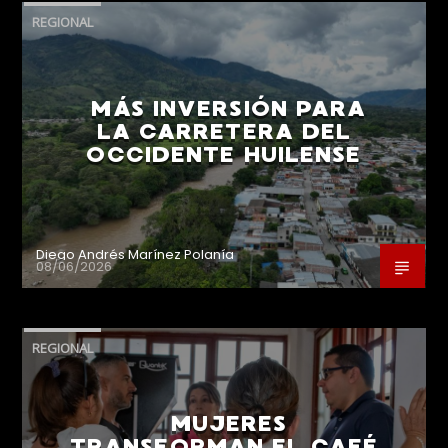
REGIONAL
MÁS INVERSIÓN PARA
LA CARRETERA DEL
OCCIDENTE HUILENSE
Diego Andrés Marínez Polanía
08/06/2026
REGIONAL
MUJERES
TRANSFORMAN EL CAFÉ