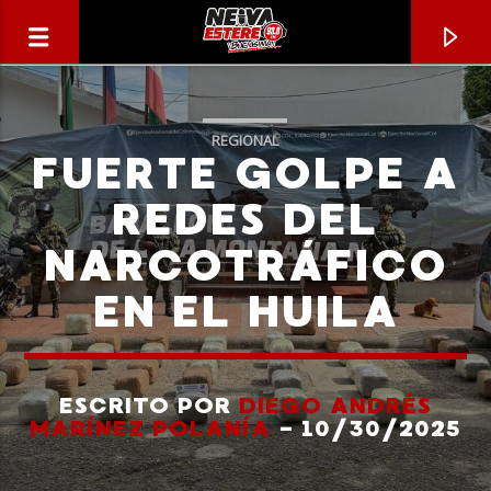
REGIONAL
FUERTE GOLPE A
REDES DEL
NARCOTRÁFICO
EN EL HUILA
ESCRITO POR
DIEGO ANDRÉS
CANCIÓN ACTUAL
MARÍNEZ POLANÍA
- 10/30/2025
TÍTULO
ARTISTA