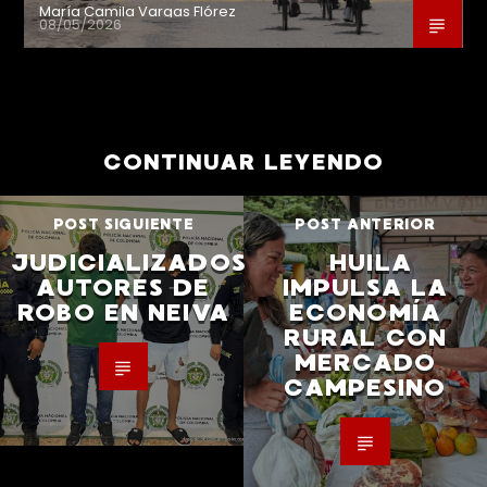
María Camila Vargas Flórez
08/05/2026
CONTINUAR LEYENDO
POST SIGUIENTE
POST ANTERIOR
JUDICIALIZADOS
HUILA
AUTORES DE
IMPULSA LA
ROBO EN NEIVA
ECONOMÍA
RURAL CON
MERCADO
CAMPESINO