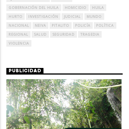
GOBERNACIÓN DEL HUILA
HOMICIDIO
HUILA
HURTO
INVESTIGACIÓN
JUDICIAL
MUNDO
NACIONAL
NEIVA
PITALITO
POLICÍA
POLÍTICA
REGIONAL
SALUD
SEGURIDAD
TRAGEDIA
VIOLENCIA
PUBLICIDAD