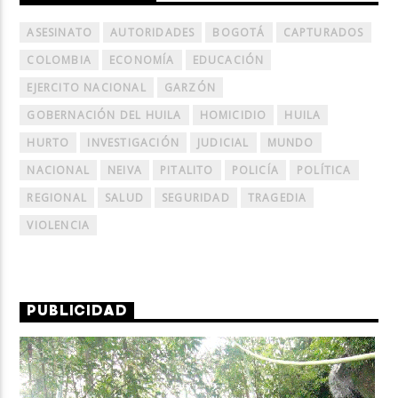
ASESINATO
AUTORIDADES
BOGOTÁ
CAPTURADOS
COLOMBIA
ECONOMÍA
EDUCACIÓN
EJERCITO NACIONAL
GARZÓN
GOBERNACIÓN DEL HUILA
HOMICIDIO
HUILA
HURTO
INVESTIGACIÓN
JUDICIAL
MUNDO
NACIONAL
NEIVA
PITALITO
POLICÍA
POLÍTICA
REGIONAL
SALUD
SEGURIDAD
TRAGEDIA
VIOLENCIA
PUBLICIDAD