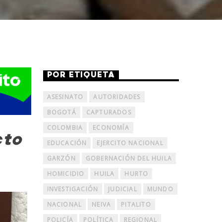
POR ETIQUETA
ASESINATO
AUTORIDADES
BOGOTÁ
CAPTURADOS
COLOMBIA
ECONOMÍA
cto
EDUCACIÓN
EJERCITO NACIONAL
GARZÓN
GOBERNACIÓN DEL HUILA
HOMICIDIO
HUILA
HURTO
INVESTIGACIÓN
JUDICIAL
MUNDO
NACIONAL
NEIVA
PITALITO
POLICÍA
POLÍTICA
REGIONAL