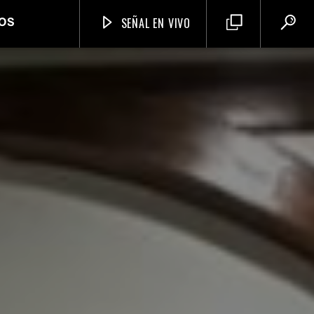
SEÑAL EN VIVO
OS
Neiva Estereo