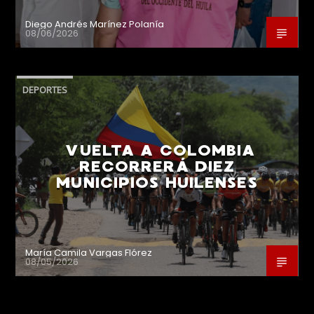
Diego Andrés Marínez Polanía
08/06/2026
DEPORTES
VUELTA A COLOMBIA
RECORRERÁ DIEZ
MUNICIPIOS HUILENSES
María Camila Vargas Flórez
08/05/2026