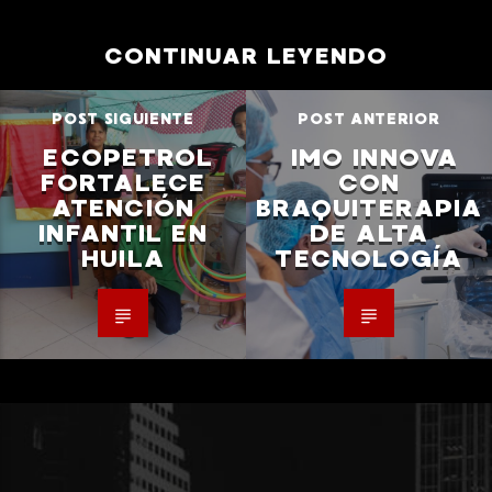
CONTINUAR LEYENDO
POST SIGUIENTE
POST ANTERIOR
ECOPETROL
IMO INNOVA
FORTALECE
CON
ATENCIÓN
BRAQUITERAPIA
INFANTIL EN
DE ALTA
HUILA
TECNOLOGÍA