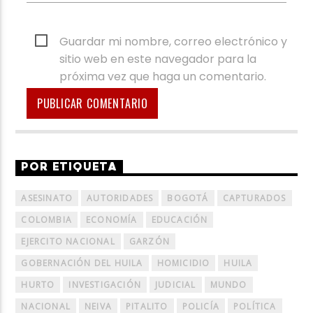
Guardar mi nombre, correo electrónico y
sitio web en este navegador para la
próxima vez que haga un comentario.
POR ETIQUETA
ASESINATO
AUTORIDADES
BOGOTÁ
CAPTURADOS
COLOMBIA
ECONOMÍA
EDUCACIÓN
EJERCITO NACIONAL
GARZÓN
GOBERNACIÓN DEL HUILA
HOMICIDIO
HUILA
HURTO
INVESTIGACIÓN
JUDICIAL
MUNDO
NACIONAL
NEIVA
PITALITO
POLICÍA
POLÍTICA