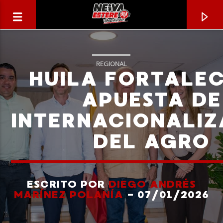
REGIONAL
HUILA FORTALEC
APUESTA DE
INTERNACIONALIZ
DEL AGRO
ESCRITO POR
DIEGO ANDRÉS
CANCIÓN ACTUAL
MARÍNEZ POLANÍA
- 07/01/2026
TÍTULO
ARTISTA