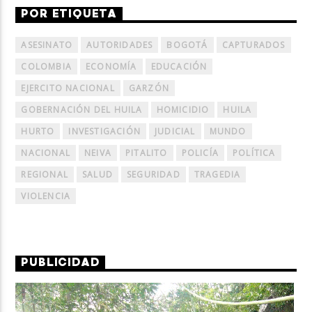
POR ETIQUETA
ASESINATO
AUTORIDADES
BOGOTÁ
CAPTURADOS
COLOMBIA
ECONOMÍA
EDUCACIÓN
EJERCITO NACIONAL
GARZÓN
GOBERNACIÓN DEL HUILA
HOMICIDIO
HUILA
HURTO
INVESTIGACIÓN
JUDICIAL
MUNDO
NACIONAL
NEIVA
PITALITO
POLICÍA
POLÍTICA
REGIONAL
SALUD
SEGURIDAD
TRAGEDIA
VIOLENCIA
PUBLICIDAD