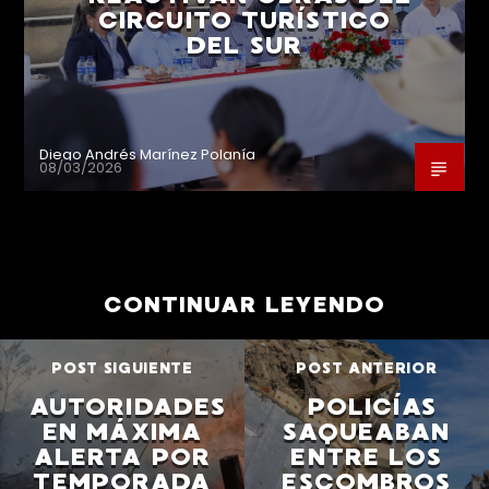
CIRCUITO TURÍSTICO
DEL SUR
Diego Andrés Marínez Polanía
08/03/2026
CONTINUAR LEYENDO
POST SIGUIENTE
POST ANTERIOR
AUTORIDADES
POLICÍAS
EN MÁXIMA
SAQUEABAN
ALERTA POR
ENTRE LOS
TEMPORADA
ESCOMBROS