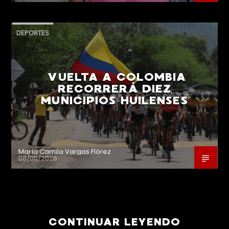
DEPORTES
VUELTA A COLOMBIA
RECORRERÁ DIEZ
MUNICIPIOS HUILENSES
María Camila Vargas Flórez
08/05/2026
CONTINUAR LEYENDO