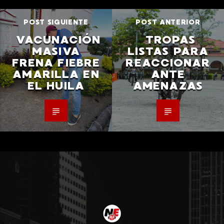
POST SIGUIENTE
POST ANTERIOR
VACUNACIÓN
TROPAS
MASIVA
LISTAS PARA
FRENA FIEBRE
REACCIONAR
AMARILLA EN
ANTE
EL HUILA
AMENAZAS