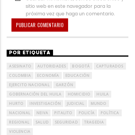
sitio web en este navegador para la
próxima vez que haga un comentario.
POR ETIQUETA
ASESINATO
AUTORIDADES
BOGOTÁ
CAPTURADOS
COLOMBIA
ECONOMÍA
EDUCACIÓN
EJERCITO NACIONAL
GARZÓN
GOBERNACIÓN DEL HUILA
HOMICIDIO
HUILA
HURTO
INVESTIGACIÓN
JUDICIAL
MUNDO
NACIONAL
NEIVA
PITALITO
POLICÍA
POLÍTICA
REGIONAL
SALUD
SEGURIDAD
TRAGEDIA
VIOLENCIA