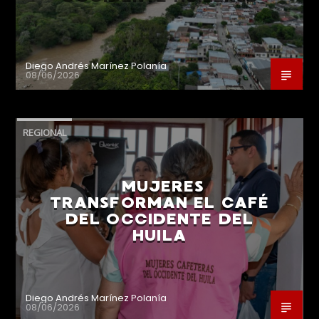
Diego Andrés Marínez Polanía
08/06/2026
REGIONAL
MUJERES
TRANSFORMAN EL CAFÉ
DEL OCCIDENTE DEL
HUILA
Diego Andrés Marínez Polanía
08/06/2026