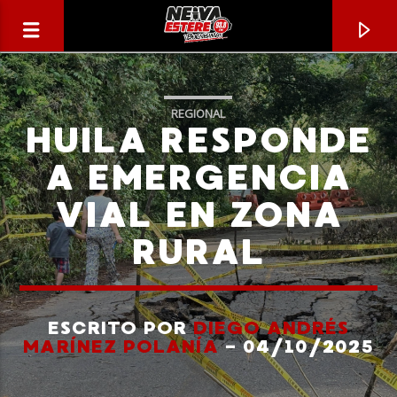
REGIONAL
HUILA RESPONDE
A EMERGENCIA
VIAL EN ZONA
RURAL
ESCRITO POR
DIEGO ANDRÉS
CANCIÓN ACTUAL
MARÍNEZ POLANÍA
- 04/10/2025
TÍTULO
ARTISTA