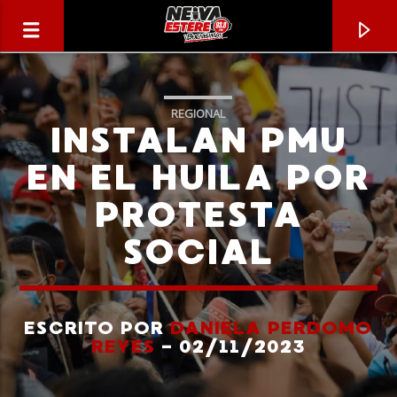
REGIONAL
INSTALAN PMU
EN EL HUILA POR
PROTESTA
SOCIAL
ESCRITO POR
DANIELA PERDOMO
CANCIÓN ACTUAL
REYES
- 02/11/2023
TÍTULO
ARTISTA