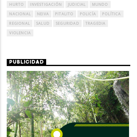
HURTO
INVESTIGACIÓN
JUDICIAL
MUNDO
NACIONAL
NEIVA
PITALITO
POLICÍA
POLÍTICA
REGIONAL
SALUD
SEGURIDAD
TRAGEDIA
VIOLENCIA
PUBLICIDAD