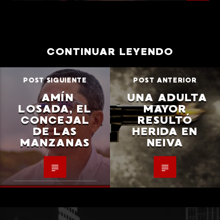
CONTINUAR LEYENDO
POST SIGUIENTE
POST ANTERIOR
AMÍN
UNA ADULTA
LOSADA, EL
MAYOR
CONCEJAL
RESULTÓ
DE LAS
HERIDA EN
MANZANAS
NEIVA