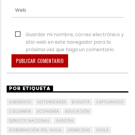
Guardar mi nombre, correo electrónico y
sitio web en este navegador para la
próxima vez que haga un comentario.
POR ETIQUETA
ASESINATO
AUTORIDADES
BOGOTÁ
CAPTURADOS
COLOMBIA
ECONOMÍA
EDUCACIÓN
EJERCITO NACIONAL
GARZÓN
GOBERNACIÓN DEL HUILA
HOMICIDIO
HUILA