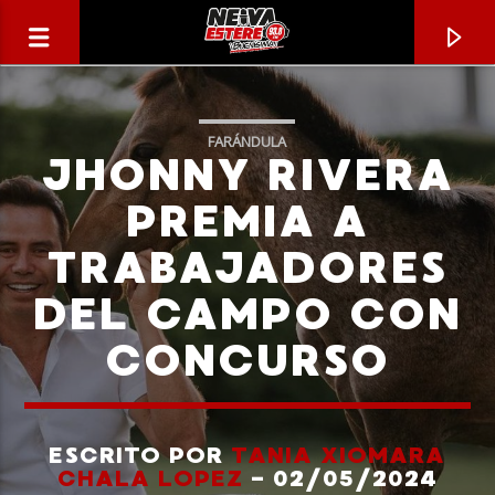
FARÁNDULA
JHONNY RIVERA
PREMIA A
TRABAJADORES
DEL CAMPO CON
CONCURSO
CANCIÓN ACTUAL
TÍTULO
ESCRITO POR
TANIA XIOMARA
CHALA LOPEZ
- 02/05/2024
ARTISTA