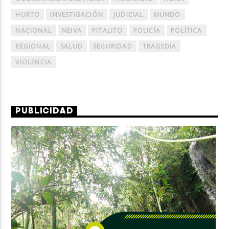
HURTO
INVESTIGACIÓN
JUDICIAL
MUNDO
NACIONAL
NEIVA
PITALITO
POLICÍA
POLÍTICA
REGIONAL
SALUD
SEGURIDAD
TRAGEDIA
VIOLENCIA
PUBLICIDAD