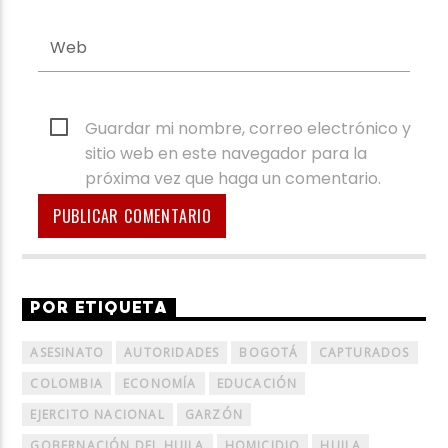
Guardar mi nombre, correo electrónico y
sitio web en este navegador para la
próxima vez que haga un comentario.
POR ETIQUETA
ASESINATO
AUTORIDADES
BOGOTÁ
CAPTURADOS
COLOMBIA
ECONOMÍA
EDUCACIÓN
EJERCITO NACIONAL
GARZÓN
GOBERNACIÓN DEL HUILA
HOMICIDIO
HUILA