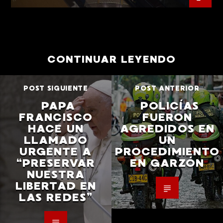
CONTINUAR LEYENDO
POST SIGUIENTE
POST ANTERIOR
PAPA
POLICÍAS
FRANCISCO
FUERON
HACE UN
AGREDIDOS EN
LLAMADO
UN
URGENTE A
PROCEDIMIENTO
“PRESERVAR
EN GARZÓN
NUESTRA
LIBERTAD EN
LAS REDES”