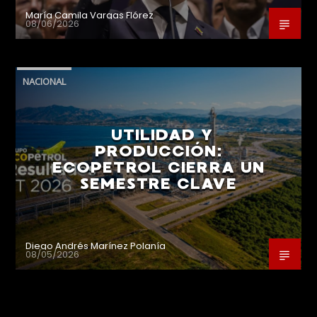
María Camila Vargas Flórez
08/06/2026
NACIONAL
UTILIDAD Y
PRODUCCIÓN:
ECOPETROL CIERRA UN
SEMESTRE CLAVE
Diego Andrés Marínez Polanía
08/05/2026