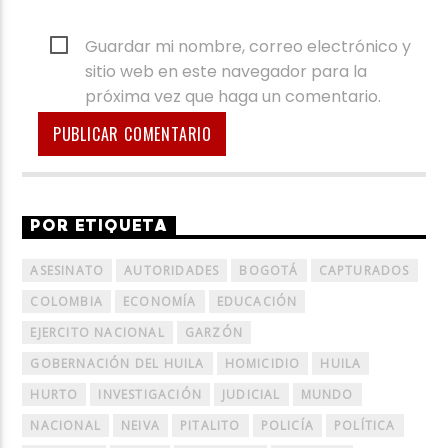
Guardar mi nombre, correo electrónico y
sitio web en este navegador para la
próxima vez que haga un comentario.
POR ETIQUETA
ASESINATO
AUTORIDADES
BOGOTÁ
CAPTURADOS
COLOMBIA
ECONOMÍA
EDUCACIÓN
EJERCITO NACIONAL
GARZÓN
GOBERNACIÓN DEL HUILA
HOMICIDIO
HUILA
HURTO
INVESTIGACIÓN
JUDICIAL
MUNDO
NACIONAL
NEIVA
PITALITO
POLICÍA
POLÍTICA