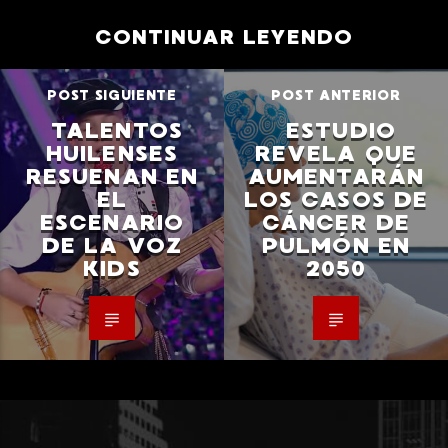
CONTINUAR LEYENDO
POST SIGUIENTE
POST ANTERIOR
TALENTOS
ESTUDIO
HUILENSES
REVELA QUE
RESUENAN EN
AUMENTARÁN
EL
LOS CASOS DE
ESCENARIO
CÁNCER DE
DE LA VOZ
PULMÓN EN
KIDS
2050