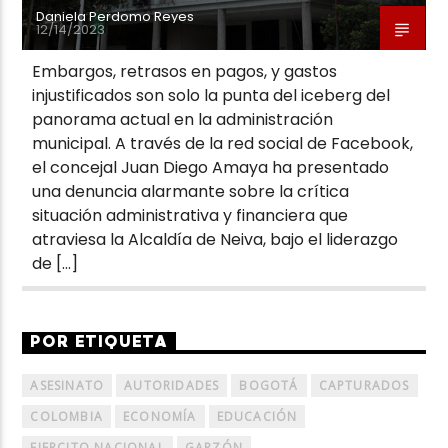
Daniela Perdomo Reyes
12/14/2023
Embargos, retrasos en pagos, y gastos
injustificados son solo la punta del iceberg del
panorama actual en la administración
municipal. A través de la red social de Facebook,
el concejal Juan Diego Amaya ha presentado
una denuncia alarmante sobre la crítica
situación administrativa y financiera que
atraviesa la Alcaldía de Neiva, bajo el liderazgo
de […]
POR ETIQUETA
ASESINATO
AUTORIDADES
BOGOTÁ
CAPTURADOS
COLOMBIA
ECONOMÍA
EDUCACIÓN
EJERCITO NACIONAL
GARZÓN