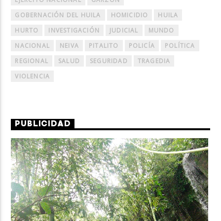
GOBERNACIÓN DEL HUILA
HOMICIDIO
HUILA
HURTO
INVESTIGACIÓN
JUDICIAL
MUNDO
NACIONAL
NEIVA
PITALITO
POLICÍA
POLÍTICA
REGIONAL
SALUD
SEGURIDAD
TRAGEDIA
VIOLENCIA
PUBLICIDAD