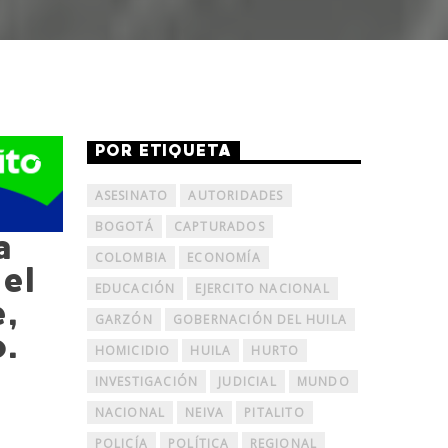
POR ETIQUETA
ASESINATO
AUTORIDADES
BOGOTÁ
CAPTURADOS
a
COLOMBIA
ECONOMÍA
el
EDUCACIÓN
EJERCITO NACIONAL
e,
GARZÓN
GOBERNACIÓN DEL HUILA
o.
HOMICIDIO
HUILA
HURTO
INVESTIGACIÓN
JUDICIAL
MUNDO
NACIONAL
NEIVA
PITALITO
POLICÍA
POLÍTICA
REGIONAL