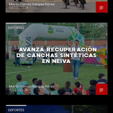
María Camila Vargas Flórez
08/05/2026
DEPORTES
AVANZA RECUPERACIÓN
DE CANCHAS SINTÉTICAS
EN NEIVA
María Camila Vargas Flórez
07/27/2026
DEPORTES