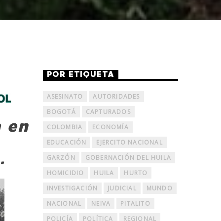
POR ETIQUETA
ASESINATO
AUTORIDADES
BOGOTÁ
CAPTURADOS
a en
COLOMBIA
ECONOMÍA
EDUCACIÓN
EJERCITO NACIONAL
.
GARZÓN
GOBERNACIÓN DEL HUILA
HOMICIDIO
HUILA
HURTO
INVESTIGACIÓN
JUDICIAL
MUNDO
NACIONAL
NEIVA
PITALITO
POLICÍA
POLÍTICA
REGIONAL