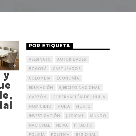
POR ETIQUETA
ASESINATO
AUTORIDADES
BOGOTÁ
CAPTURADOS
 y
COLOMBIA
ECONOMÍA
ue
EDUCACIÓN
EJERCITO NACIONAL
le,
GARZÓN
GOBERNACIÓN DEL HUILA
ial
HOMICIDIO
HUILA
HURTO
INVESTIGACIÓN
JUDICIAL
MUNDO
NACIONAL
NEIVA
PITALITO
POLICÍA
POLÍTICA
REGIONAL