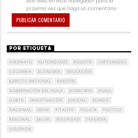
sitio web en este navegador para la
próxima vez que haga un comentario.
POR ETIQUETA
ASESINATO
AUTORIDADES
BOGOTÁ
CAPTURADOS
COLOMBIA
ECONOMÍA
EDUCACIÓN
EJERCITO NACIONAL
GARZÓN
GOBERNACIÓN DEL HUILA
HOMICIDIO
HUILA
HURTO
INVESTIGACIÓN
JUDICIAL
MUNDO
NACIONAL
NEIVA
PITALITO
POLICÍA
POLÍTICA
REGIONAL
SALUD
SEGURIDAD
TRAGEDIA
VIOLENCIA