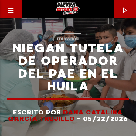
EDUCACIÓN
NIEGAN TUTELA
DE OPERADOR
DEL PAE EN EL
HUILA
ESCRITO POR
DANA CATALINA
CANCIÓN ACTUAL
GARCÍA TRUJILLO
- 05/22/2026
TÍTULO
ARTISTA