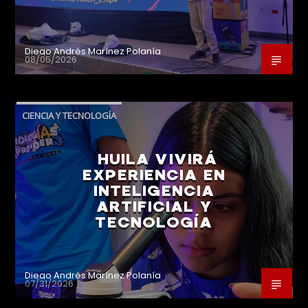
Diego Andrés Marínez Polanía
08/05/2026
CIENCIA Y TECNOLOGÍA
HUILA VIVIRÁ
EXPERIENCIA EN
INTELIGENCIA
ARTIFICIAL Y
TECNOLOGÍA
Diego Andrés Marínez Polanía
07/31/2026