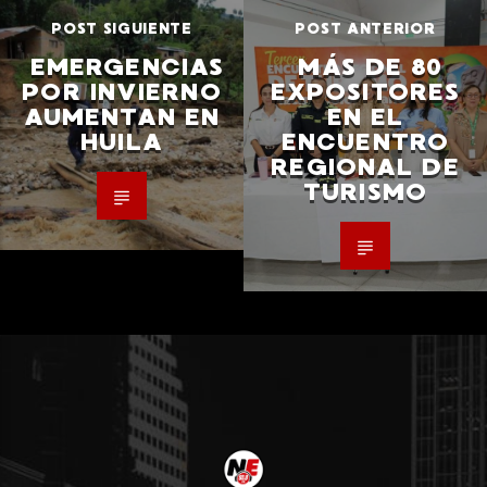
POST SIGUIENTE
POST ANTERIOR
EMERGENCIAS
MÁS DE 80
POR INVIERNO
EXPOSITORES
AUMENTAN EN
EN EL
HUILA
ENCUENTRO
REGIONAL DE
TURISMO