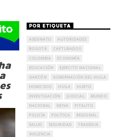
POR ETIQUETA
ASESINATO
AUTORIDADES
BOGOTÁ
CAPTURADOS
COLOMBIA
ECONOMÍA
 ha
EDUCACIÓN
EJERCITO NACIONAL
a
GARZÓN
GOBERNACIÓN DEL HUILA
es
HOMICIDIO
HUILA
HURTO
s
INVESTIGACIÓN
JUDICIAL
MUNDO
NACIONAL
NEIVA
PITALITO
POLICÍA
POLÍTICA
REGIONAL
SALUD
SEGURIDAD
TRAGEDIA
VIOLENCIA