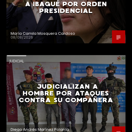
A IBAGUÉ POR ORDEN
PRESIDENCIAL
María Camila Mosquera Cardoso
08/08/2026
JUDICIAL
JUDICIALIZAN A
HOMBRE POR ATAQUES
CONTRA SU COMPAÑERA
Diego Andrés Marínez Polanía