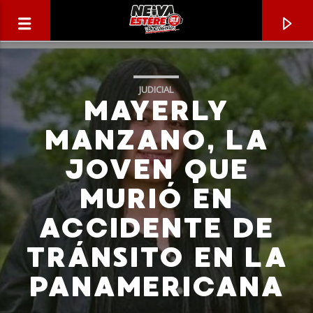
JUDICIAL
MAYERLY
MANZANO, LA
JOVEN QUE
MURIÓ EN
ACCIDENTE DE
TRÁNSITO EN LA
CANCIÓN ACTUAL
PANAMERICANA
TÍTULO
ARTISTA