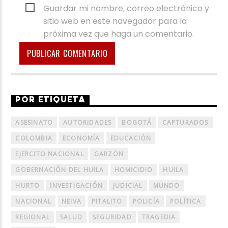
Guardar mi nombre, correo electrónico y
sitio web en este navegador para la
próxima vez que haga un comentario.
POR ETIQUETA
ASESINATO
AUTORIDADES
BOGOTÁ
CAPTURADOS
COLOMBIA
ECONOMÍA
EDUCACIÓN
EJERCITO NACIONAL
GARZÓN
GOBERNACIÓN DEL HUILA
HOMICIDIO
HUILA
HURTO
INVESTIGACIÓN
JUDICIAL
MUNDO
NACIONAL
NEIVA
PITALITO
POLICÍA
POLÍTICA
REGIONAL
SALUD
SEGURIDAD
TRAGEDIA