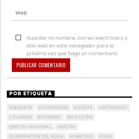
Guardar mi nombre, correo electrónico y
sitio web en este navegador para la
próxima vez que haga un comentario.
POR ETIQUETA
ASESINATO
AUTORIDADES
BOGOTÁ
CAPTURADOS
COLOMBIA
ECONOMÍA
EDUCACIÓN
EJERCITO NACIONAL
GARZÓN
GOBERNACIÓN DEL HUILA
HOMICIDIO
HUILA