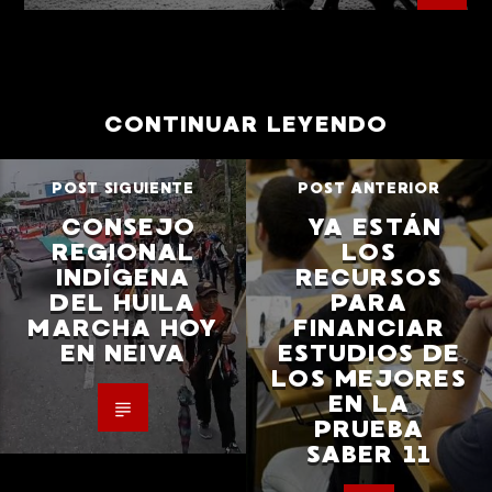
CONTINUAR LEYENDO
POST SIGUIENTE
POST ANTERIOR
CONSEJO
YA ESTÁN
REGIONAL
LOS
INDÍGENA
RECURSOS
DEL HUILA
PARA
MARCHA HOY
FINANCIAR
EN NEIVA
ESTUDIOS DE
LOS MEJORES
EN LA
PRUEBA
SABER 11