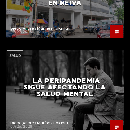
EN NEIVA
Diego Andrés Marínez Polanía
07/27/2026
SALUD
LA PERIPANDEMIA
SIGUE AFECTANDO LA
SALUD MENTAL
Diego Andrés Marínez Polanía
07/25/2026