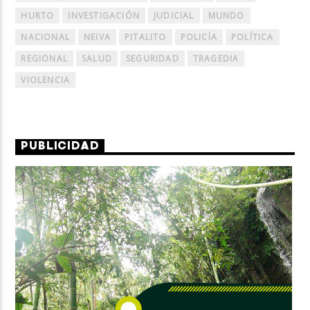
HURTO
INVESTIGACIÓN
JUDICIAL
MUNDO
NACIONAL
NEIVA
PITALITO
POLICÍA
POLÍTICA
REGIONAL
SALUD
SEGURIDAD
TRAGEDIA
VIOLENCIA
PUBLICIDAD