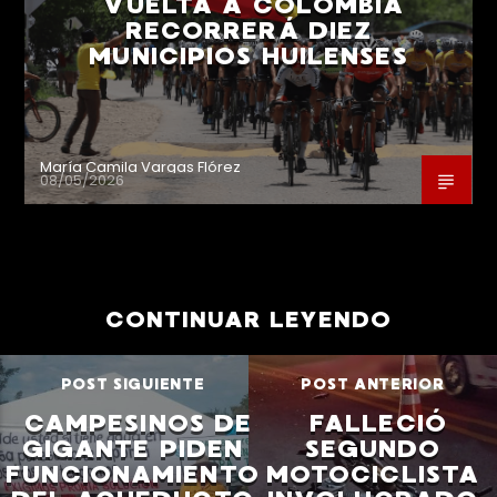
VUELTA A COLOMBIA
RECORRERÁ DIEZ
MUNICIPIOS HUILENSES
María Camila Vargas Flórez
08/05/2026
CONTINUAR LEYENDO
POST SIGUIENTE
POST ANTERIOR
CAMPESINOS DE
FALLECIÓ
GIGANTE PIDEN
SEGUNDO
FUNCIONAMIENTO
MOTOCICLISTA