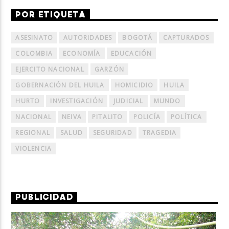
POR ETIQUETA
ASESINATO
AUTORIDADES
BOGOTÁ
CAPTURADOS
COLOMBIA
ECONOMÍA
EDUCACIÓN
EJERCITO NACIONAL
GARZÓN
GOBERNACIÓN DEL HUILA
HOMICIDIO
HUILA
HURTO
INVESTIGACIÓN
JUDICIAL
MUNDO
NACIONAL
NEIVA
PITALITO
POLICÍA
POLÍTICA
REGIONAL
SALUD
SEGURIDAD
TRAGEDIA
VIOLENCIA
PUBLICIDAD