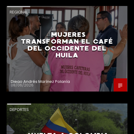
REGIONAL
MUJERES
TRANSFORMAN EL CAFÉ
DEL OCCIDENTE DEL
HUILA
Diego Andrés Marínez Polanía
08/06/2026
DEPORTES