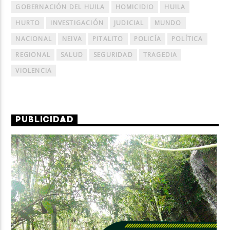
GOBERNACIÓN DEL HUILA
HOMICIDIO
HUILA
HURTO
INVESTIGACIÓN
JUDICIAL
MUNDO
NACIONAL
NEIVA
PITALITO
POLICÍA
POLÍTICA
REGIONAL
SALUD
SEGURIDAD
TRAGEDIA
VIOLENCIA
PUBLICIDAD