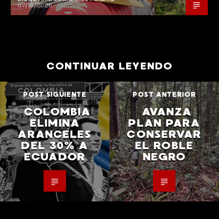
07/18/2026
CONTINUAR LEYENDO
POST SIGUIENTE
POST ANTERIOR
COLOMBIA
AVANZA
ELIMINA
PLAN PARA
ARANCELES
CONSERVAR
DEL 30% A
EL ROBLE
ECUADOR
NEGRO