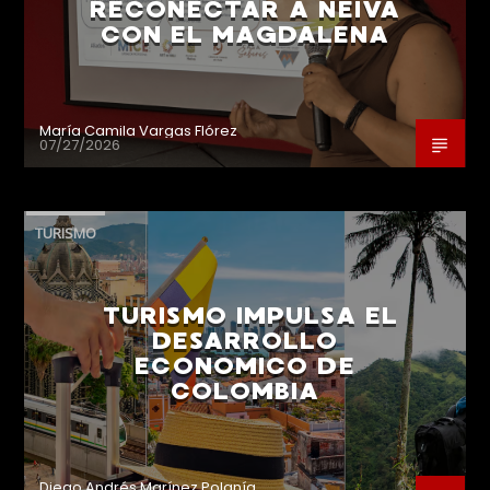
RECONECTAR A NEIVA
CON EL MAGDALENA
María Camila Vargas Flórez
07/27/2026
TURISMO
TURISMO IMPULSA EL
DESARROLLO
ECONOMICO DE
COLOMBIA
Diego Andrés Marínez Polanía