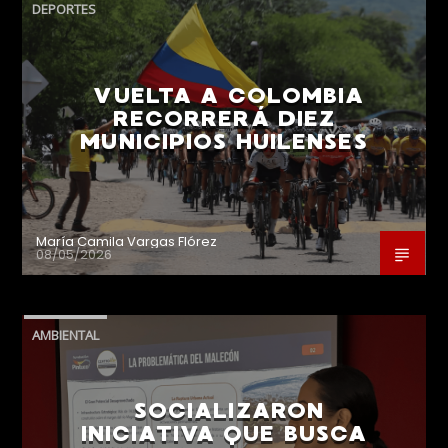
DEPORTES
VUELTA A COLOMBIA
RECORRERÁ DIEZ
MUNICIPIOS HUILENSES
María Camila Vargas Flórez
08/05/2026
AMBIENTAL
SOCIALIZARON
INICIATIVA QUE BUSCA