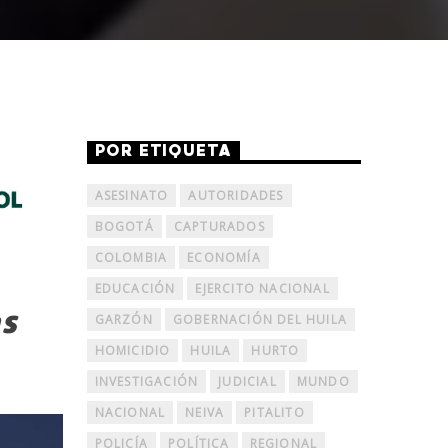
POR ETIQUETA
ASESINATO
AUTORIDADES
BOGOTÁ
CAPTURADOS
COLOMBIA
ECONOMÍA
EDUCACIÓN
EJERCITO NACIONAL
as
GARZÓN
GOBERNACIÓN DEL HUILA
HOMICIDIO
HUILA
HURTO
INVESTIGACIÓN
JUDICIAL
MUNDO
NACIONAL
NEIVA
PITALITO
POLICÍA
POLÍTICA
REGIONAL