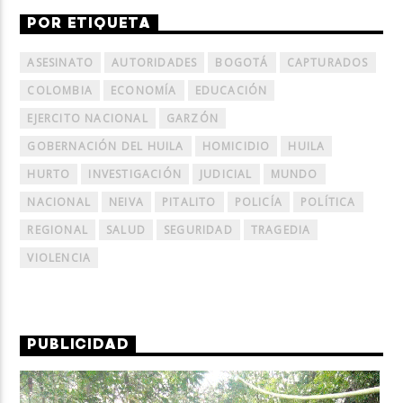
POR ETIQUETA
ASESINATO
AUTORIDADES
BOGOTÁ
CAPTURADOS
COLOMBIA
ECONOMÍA
EDUCACIÓN
EJERCITO NACIONAL
GARZÓN
GOBERNACIÓN DEL HUILA
HOMICIDIO
HUILA
HURTO
INVESTIGACIÓN
JUDICIAL
MUNDO
NACIONAL
NEIVA
PITALITO
POLICÍA
POLÍTICA
REGIONAL
SALUD
SEGURIDAD
TRAGEDIA
VIOLENCIA
PUBLICIDAD