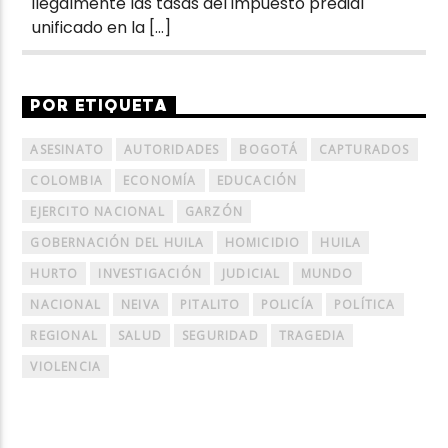
ilegalmente las tasas del impuesto predial
unificado en la […]
POR ETIQUETA
ASESINATO
AUTORIDADES
BOGOTÁ
CAPTURADOS
COLOMBIA
ECONOMÍA
EDUCACIÓN
EJERCITO NACIONAL
GARZÓN
GOBERNACIÓN DEL HUILA
HOMICIDIO
HUILA
HURTO
INVESTIGACIÓN
JUDICIAL
MUNDO
NACIONAL
NEIVA
PITALITO
POLICÍA
POLÍTICA
REGIONAL
SALUD
SEGURIDAD
TRAGEDIA
VIOLENCIA