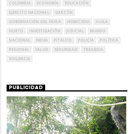
COLOMBIA
ECONOMÍA
EDUCACIÓN
EJERCITO NACIONAL
GARZÓN
GOBERNACIÓN DEL HUILA
HOMICIDIO
HUILA
HURTO
INVESTIGACIÓN
JUDICIAL
MUNDO
NACIONAL
NEIVA
PITALITO
POLICÍA
POLÍTICA
REGIONAL
SALUD
SEGURIDAD
TRAGEDIA
VIOLENCIA
PUBLICIDAD