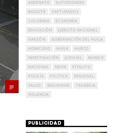
ASESINATO
AUTORIDADES
BOGOTÁ
CAPTURADOS
COLOMBIA
ECONOMÍA
EDUCACIÓN
EJERCITO NACIONAL
GARZÓN
GOBERNACIÓN DEL HUILA
HOMICIDIO
HUILA
HURTO
INVESTIGACIÓN
JUDICIAL
MUNDO
NACIONAL
NEIVA
PITALITO
POLICÍA
POLÍTICA
REGIONAL
SALUD
SEGURIDAD
TRAGEDIA
VIOLENCIA
PUBLICIDAD