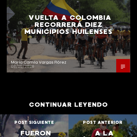
VUELTA A COLOMBIA
RECORRERÁ DIEZ
MUNICIPIOS HUILENSES
María Camila Vargas Flórez
08/05/2026
CONTINUAR LEYENDO
POST SIGUIENTE
POST ANTERIOR
FUERON
A LA