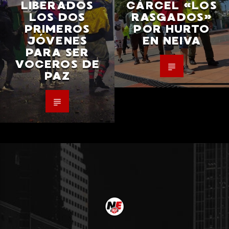
LIBERADOS
CÁRCEL «LOS
LOS DOS
RASGADOS»
PRIMEROS
POR HURTO
JÓVENES
EN NEIVA
PARA SER
VOCEROS DE
PAZ