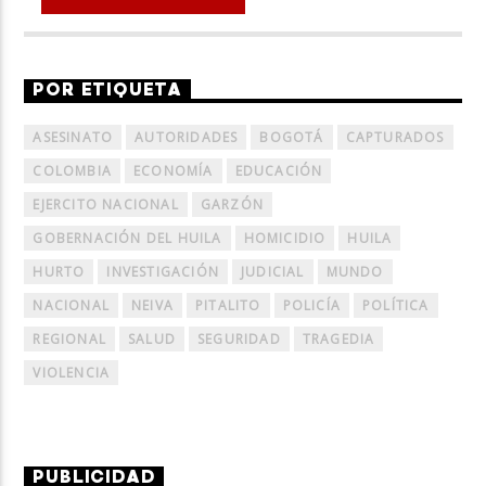
POR ETIQUETA
ASESINATO
AUTORIDADES
BOGOTÁ
CAPTURADOS
COLOMBIA
ECONOMÍA
EDUCACIÓN
EJERCITO NACIONAL
GARZÓN
GOBERNACIÓN DEL HUILA
HOMICIDIO
HUILA
HURTO
INVESTIGACIÓN
JUDICIAL
MUNDO
NACIONAL
NEIVA
PITALITO
POLICÍA
POLÍTICA
REGIONAL
SALUD
SEGURIDAD
TRAGEDIA
VIOLENCIA
PUBLICIDAD