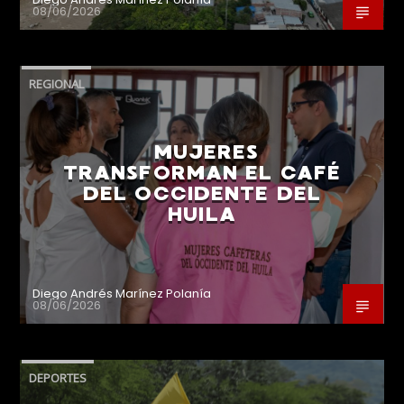
08/06/2026
REGIONAL
MUJERES
TRANSFORMAN EL CAFÉ
DEL OCCIDENTE DEL
HUILA
Diego Andrés Marínez Polanía
08/06/2026
DEPORTES