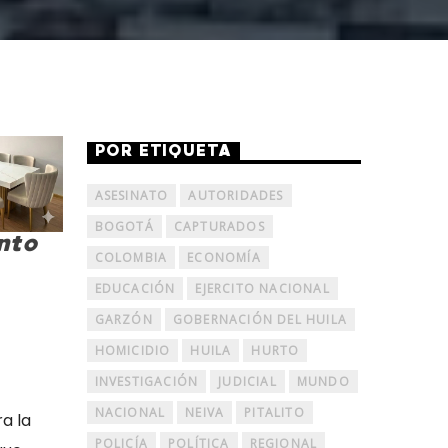
POR ETIQUETA
ASESINATO
AUTORIDADES
BOGOTÁ
CAPTURADOS
nto
COLOMBIA
ECONOMÍA
EDUCACIÓN
EJERCITO NACIONAL
GARZÓN
GOBERNACIÓN DEL HUILA
HOMICIDIO
HUILA
HURTO
INVESTIGACIÓN
JUDICIAL
MUNDO
NACIONAL
NEIVA
PITALITO
a la
POLICÍA
POLÍTICA
REGIONAL