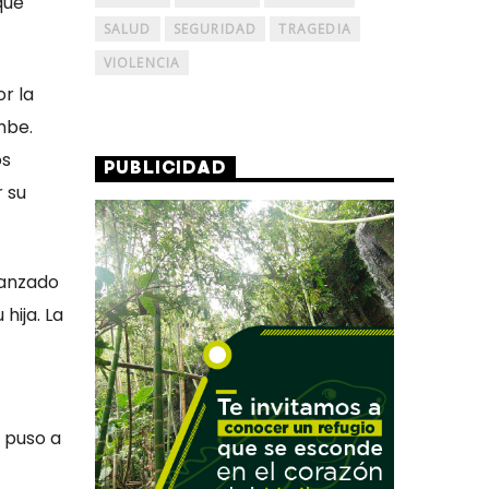
que
SALUD
SEGURIDAD
TRAGEDIA
VIOLENCIA
r la
mbe.
os
PUBLICIDAD
 su
canzado
hija. La
y puso a