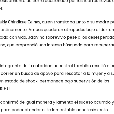
eslizamiento de tierra ocasionado por las fuertes lluvias 
s.
aidy Chindicue Cainas
, quien transitaba junto a su madre po
epentinamente. Ambas quedaron atrapadas bajo el derru
ada con vida, Jaidy no sobrevivió pese a los desesperad
ena, que emprendió una intensa búsqueda para recuperar
 integrante de la autoridad ancestral también resultó al
y correr en busca de apoyo para rescatar a la mujer y a su 
en estado de shock, permanece bajo supervisión de los
CRIHU
.
a, confirmó de igual manera y lamento el suceso ocurrido 
s para poder atender este lamentable acontesimiento.