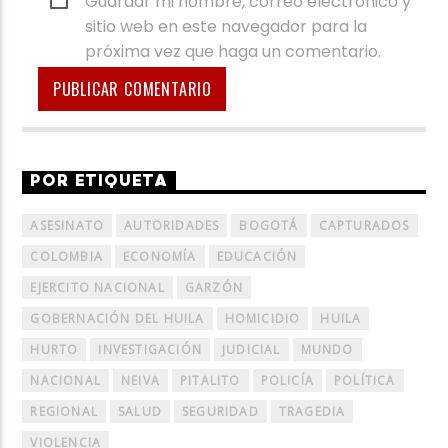
Guardar mi nombre, correo electrónico y
sitio web en este navegador para la
próxima vez que haga un comentario.
POR ETIQUETA
ASESINATO
AUTORIDADES
BOGOTÁ
CAPTURADOS
COLOMBIA
ECONOMÍA
EDUCACIÓN
EJERCITO NACIONAL
GARZÓN
GOBERNACIÓN DEL HUILA
HOMICIDIO
HUILA
HURTO
INVESTIGACIÓN
JUDICIAL
MUNDO
NACIONAL
NEIVA
PITALITO
POLICÍA
POLÍTICA
REGIONAL
SALUD
SEGURIDAD
TRAGEDIA
VIOLENCIA