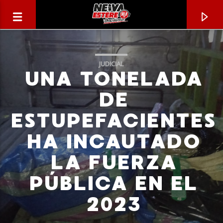
JUDICIAL
UNA TONELADA
DE
ESTUPEFACIENTES
HA INCAUTADO
LA FUERZA
PÚBLICA EN EL
CANCIÓN ACTUAL
2023
TÍTULO
ARTISTA