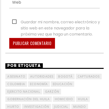
Guardar mi nombre, correo electrónico y
sitio web en este navegador para la
próxima vez que haga un comentario.
POR ETIQUETA
ASESINATO
AUTORIDADES
BOGOTÁ
CAPTURADOS
COLOMBIA
ECONOMÍA
EDUCACIÓN
EJERCITO NACIONAL
GARZÓN
GOBERNACIÓN DEL HUILA
HOMICIDIO
HUILA
HURTO
INVESTIGACIÓN
JUDICIAL
MUNDO