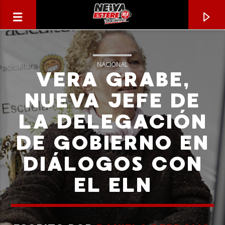
NACIONAL
VERA GRABE,
NUEVA JEFE DE
LA DELEGACIÓN
DE GOBIERNO EN
DIÁLOGOS CON
EL ELN
CANCIÓN ACTUAL
TÍTULO
ARTISTA