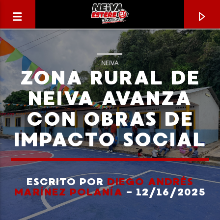
NEIVA
ZONA RURAL DE
NEIVA AVANZA
CON OBRAS DE
IMPACTO SOCIAL
ESCRITO POR
DIEGO ANDRÉS
CANCIÓN ACTUAL
MARÍNEZ POLANÍA
- 12/16/2025
TÍTULO
ARTISTA