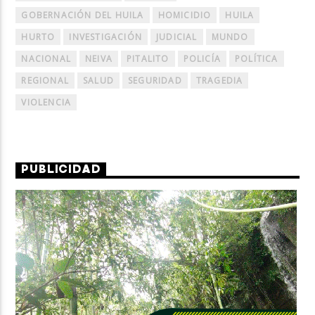
GOBERNACIÓN DEL HUILA
HOMICIDIO
HUILA
HURTO
INVESTIGACIÓN
JUDICIAL
MUNDO
NACIONAL
NEIVA
PITALITO
POLICÍA
POLÍTICA
REGIONAL
SALUD
SEGURIDAD
TRAGEDIA
VIOLENCIA
PUBLICIDAD