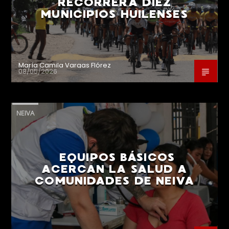
RECORRERÁ DIEZ
MUNICIPIOS HUILENSES
María Camila Vargas Flórez
08/05/2026
NEIVA
EQUIPOS BÁSICOS
ACERCAN LA SALUD A
COMUNIDADES DE NEIVA