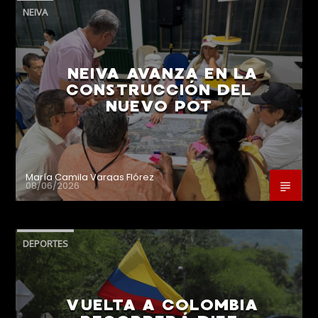
NEIVA
NEIVA AVANZA EN LA
CONSTRUCCIÓN DEL
NUEVO POT
María Camila Vargas Flórez
08/06/2026
DEPORTES
VUELTA A COLOMBIA