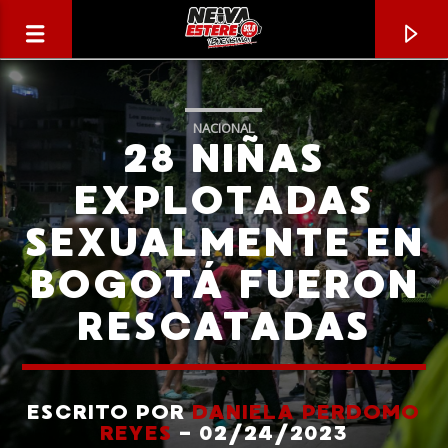
NACIONAL
28 NIÑAS
EXPLOTADAS
SEXUALMENTE EN
BOGOTÁ FUERON
RESCATADAS
CANCIÓN ACTUAL
TÍTULO
ESCRITO POR
DANIELA PERDOMO
REYES
- 02/24/2023
ARTISTA