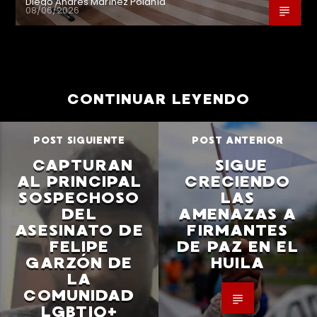
Diego Andrés Marínez Polanía
08/06/2026
CONTINUAR LEYENDO
POST SIGUIENTE
POST ANTERIOR
CAPTURAN
SIGUE
AL PRINCIPAL
CRECIENDO
SOSPECHOSO
LAS
DEL
AMENAZAS A
ASESINATO DE
FIRMANTES
FELIPE
DE PAZ EN EL
GARZÓN DE
HUILA
LA
COMUNIDAD
LGBTIQ+