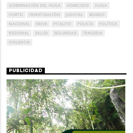
GOBERNACIÓN DEL HUILA
HOMICIDIO
HUILA
HURTO
INVESTIGACIÓN
JUDICIAL
MUNDO
NACIONAL
NEIVA
PITALITO
POLICÍA
POLÍTICA
REGIONAL
SALUD
SEGURIDAD
TRAGEDIA
VIOLENCIA
PUBLICIDAD