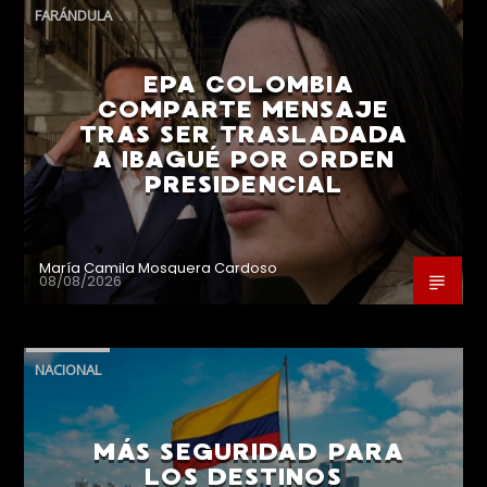
FARÁNDULA
EPA COLOMBIA
COMPARTE MENSAJE
TRAS SER TRASLADADA
A IBAGUÉ POR ORDEN
PRESIDENCIAL
María Camila Mosquera Cardoso
08/08/2026
NACIONAL
MÁS SEGURIDAD PARA
LOS DESTINOS